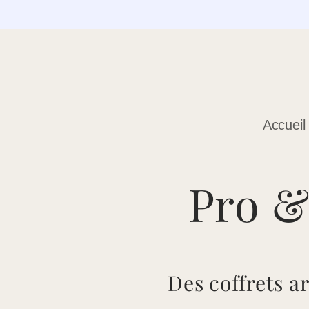
et
passer
au
contenu
Accueil
Pro &
Des coffrets a