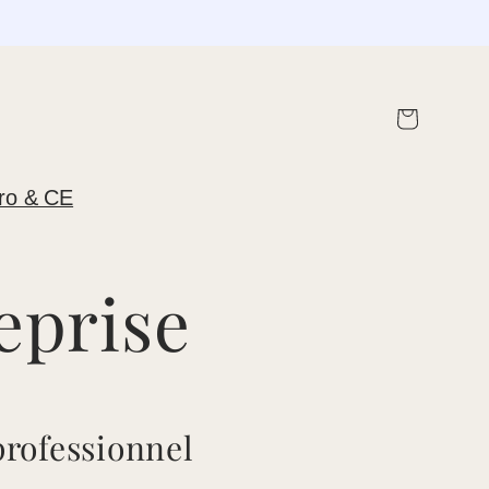
Panier
ro & CE
eprise
professionnel